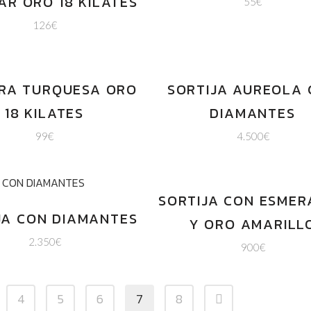
AR ORO 18 KILATES
55
€
126
€
RA TURQUESA ORO
SORTIJA AUREOLA
18 KILATES
DIAMANTES
99
€
4.500
€
SORTIJA CON ESME
JA CON DIAMANTES
Y ORO AMARILL
2.350
€
900
€
4
5
6
7
8