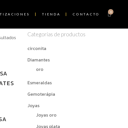
0
TIZACIONES
TIENDA
CONTACTO
Categorías de productos
sultados
circonita
Diamantes
A
oro
OSA
LATES
Esmeraldas
Gemoterápia
Joyas
Joyas oro
SA
Joyas plata