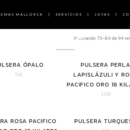
GEMAS MALLORCA
SERVICIOS
JOYAS
CO
SHOP
Mostrando 73–84 de 94 re
ULSERA ÓPALO
PULSERA PERL
LAPISLÁZULI Y R
55
€
PACIFICO ORO 18 KI
135
€
RA ROSA PACIFICO
PULSERA TURQUE