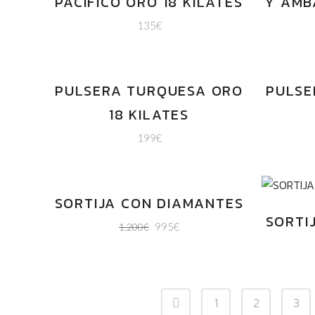
PACIFICO ORO 18 KILATES
Y ÁMB
135
€
PULSERA TURQUESA ORO
PULSE
18 KILATES
199
€
SORTIJA CON DIAMANTES
OFERTA
SORTI
995
€
1.200
€
1
2
3